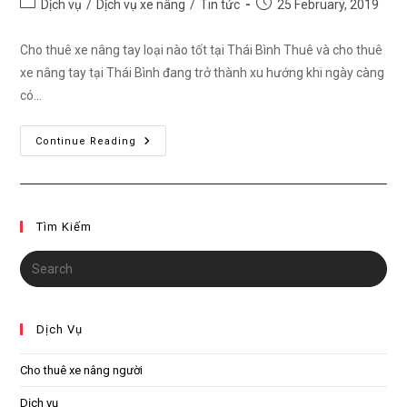
Post
Post
Dịch vụ
/
Dịch vụ xe nâng
/
Tin tức
25 February, 2019
category:
published:
Cho thuê xe nâng tay loại nào tốt tại Thái Bình Thuê và cho thuê
xe nâng tay tại Thái Bình đang trở thành xu hướng khi ngày càng
có…
Cho
Continue Reading
Thuê
Xe
Nâng
Tay
Tại
Thái
Tìm Kiếm
Bình
Dịch Vụ
Cho thuê xe nâng người
Dịch vụ