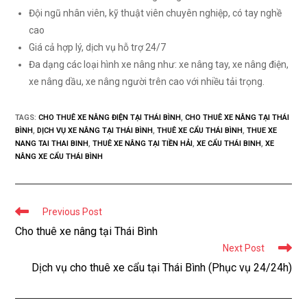
Đội ngũ nhân viên, kỹ thuật viên chuyên nghiệp, có tay nghề
cao
Giá cả hợp lý, dịch vụ hỗ trợ 24/7
Đa dạng các loại hình xe nâng như: xe nâng tay, xe nâng điện,
xe nâng dầu, xe nâng người trên cao với nhiều tải trọng.
TAGS:
CHO THUÊ XE NÂNG ĐIỆN TẠI THÁI BÌNH
,
CHO THUÊ XE NÂNG TẠI THÁI
BÌNH
,
DỊCH VỤ XE NÂNG TẠI THÁI BÌNH
,
THUÊ XE CẨU THÁI BÌNH
,
THUE XE
NANG TAI THAI BINH
,
THUÊ XE NÂNG TẠI TIỀN HẢI
,
XE CẨU THÁI BINH
,
XE
NÂNG XE CẨU THÁI BÌNH
Read
Previous Post
more
Cho thuê xe nâng tại Thái Bình
articles
Next Post
Dịch vụ cho thuê xe cẩu tại Thái Bình (Phục vụ 24/24h)