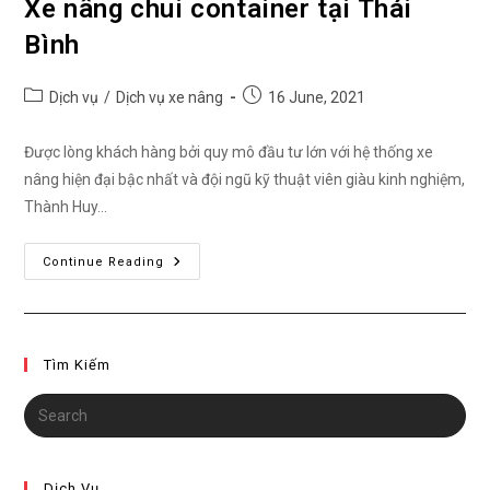
Xe nâng chui container tại Thái
Bình
Post
Post
Dịch vụ
/
Dịch vụ xe nâng
16 June, 2021
category:
published:
Được lòng khách hàng bởi quy mô đầu tư lớn với hệ thống xe
nâng hiện đại bậc nhất và đội ngũ kỹ thuật viên giàu kinh nghiệm,
Thành Huy…
Xe
Continue Reading
Nâng
Chui
Container
Tại
Thái
Bình
Tìm Kiếm
Dịch Vụ