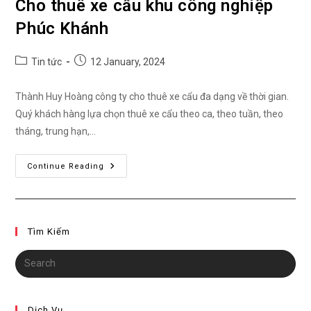
Cho thuê xe cẩu khu công nghiệp
Phúc Khánh
Post
Post
Tin tức
12 January, 2024
category:
published:
Thành Huy Hoàng công ty cho thuê xe cẩu đa dạng về thời gian.
Quý khách hàng lựa chọn thuê xe cẩu theo ca, theo tuần, theo
tháng, trung hạn,…
Cho
Continue Reading
Thuê
Xe
Cẩu
Khu
Công
Nghiệp
Tìm Kiếm
Phúc
Khánh
Dịch Vụ