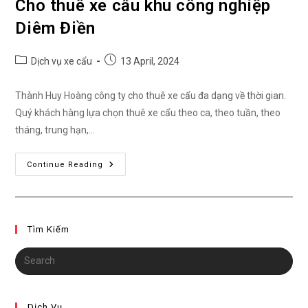
Cho thuê xe cẩu khu công nghiệp
Diêm Điền
Post
Post
Dịch vụ xe cẩu
13 April, 2024
category:
published:
Thành Huy Hoàng công ty cho thuê xe cẩu đa dạng về thời gian.
Quý khách hàng lựa chọn thuê xe cẩu theo ca, theo tuần, theo
tháng, trung hạn,…
Cho
Continue Reading
Thuê
Xe
Cẩu
Khu
Công
Nghiệp
Tìm Kiếm
Diêm
Điền
Dịch Vụ