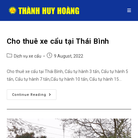
Skip
to
content
Cho thuê xe cẩu tại Thái Bình
Post
Post
Dịch vụ xe cẩu
9 August, 2022
category:
published:
Cho thuê xe cẩu tại Thái Bình, Cẩu tự hành 3 tấn, Cẩu tự hành 5
tấn, Cẩu tự hành 7 tấn,Cẩu tự hành 10 tấn, Cẩu tự hành 15…
Cho
Continue Reading
Thuê
Xe
Cẩu
Tại
Thái
Bình