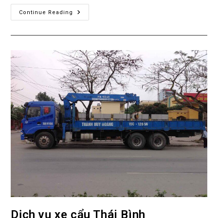
Cho
Continue Reading
Thuê
Cẩu
Tự
Hành
Tại
Thái
Bình
Dịch vụ xe cẩu Thái Bình