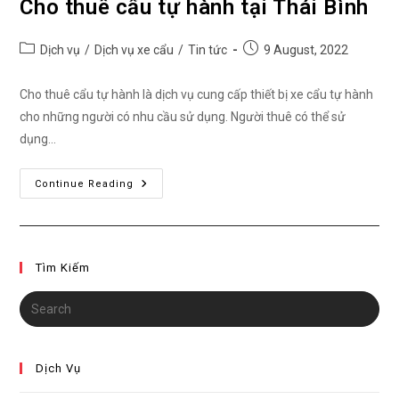
Cho thuê cẩu tự hành tại Thái Bình
Post
Post
Dịch vụ
/
Dịch vụ xe cẩu
/
Tin tức
9 August, 2022
category:
published:
Cho thuê cẩu tự hành là dịch vụ cung cấp thiết bị xe cẩu tự hành
cho những người có nhu cầu sử dụng. Người thuê có thể sử
dụng…
Cho
Continue Reading
Thuê
Cẩu
Tự
Hành
Tại
Thái
Tìm Kiếm
Bình
Dịch Vụ